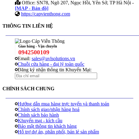
Office: SN78, Ngõ 207, Ngọc Hồi, Yên Sở, TP Hà Nội -
[MAP - Bản đồ]
https://capvienthong.com
THÔNG TIN LIÊN HỆ
Giao hàng - Vận chuyển
0942500109
Email:
sales@avlsolutions.vn
Chuỗi cửa hàng - đại lý toàn quốc
Đăng ký nhận thông tin Khuyến Mại:
CHÍNH SÁCH CHUNG
Hướng dẫn mua hàng trực tuyến và thanh toán
Chính sách giao/nhận hàng hoá
Chính sách bảo hành
Khuyến mại - kích cầu
Bảo mật thông tin khách hàng
Hỗ trợ dự án, phân phối, bán lẻ sản phẩm