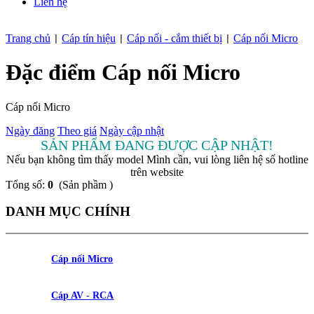
Liên hệ
Trang chủ
Cáp tín hiệu
Cáp nối - cắm thiết bị
Cáp nối Micro
|
|
|
Đặc điểm Cáp nối Micro
Cáp nối Micro
Ngày đăng
Theo giá
Ngày cập nhật
SẢN PHẨM ĐANG ĐƯỢC CẬP NHẬT!
Nếu bạn không tìm thấy model Mình cần, vui lòng liên hệ số hotline
trên website
Tổng số:
0
(Sản phầm )
DANH MỤC CHÍNH
Cáp nối Micro
Cáp AV - RCA