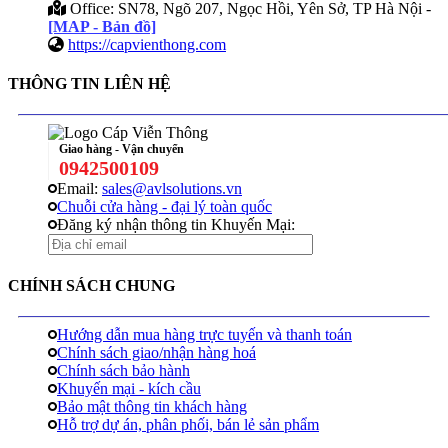
Office: SN78, Ngõ 207, Ngọc Hồi, Yên Sở, TP Hà Nội -
[MAP - Bản đồ]
https://capvienthong.com
THÔNG TIN LIÊN HỆ
Giao hàng - Vận chuyển
0942500109
Email:
sales@avlsolutions.vn
Chuỗi cửa hàng - đại lý toàn quốc
Đăng ký nhận thông tin Khuyến Mại:
CHÍNH SÁCH CHUNG
Hướng dẫn mua hàng trực tuyến và thanh toán
Chính sách giao/nhận hàng hoá
Chính sách bảo hành
Khuyến mại - kích cầu
Bảo mật thông tin khách hàng
Hỗ trợ dự án, phân phối, bán lẻ sản phẩm