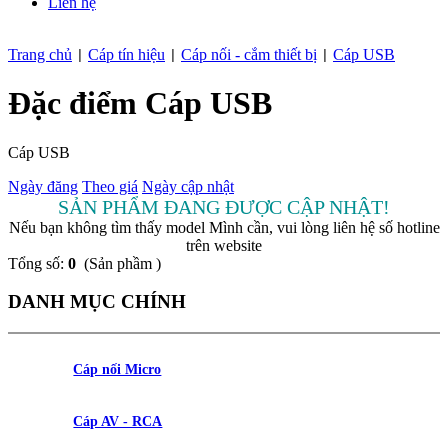
Liên hệ
Trang chủ
Cáp tín hiệu
Cáp nối - cắm thiết bị
Cáp USB
|
|
|
Đặc điểm Cáp USB
Cáp USB
Ngày đăng
Theo giá
Ngày cập nhật
SẢN PHẨM ĐANG ĐƯỢC CẬP NHẬT!
Nếu bạn không tìm thấy model Mình cần, vui lòng liên hệ số hotline
trên website
Tổng số:
0
(Sản phầm )
DANH MỤC CHÍNH
Cáp nối Micro
Cáp AV - RCA