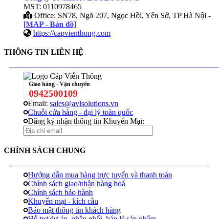
MST: 0110978465
Office: SN78, Ngõ 207, Ngọc Hồi, Yên Sở, TP Hà Nội -
[MAP - Bản đồ]
https://capvienthong.com
THÔNG TIN LIÊN HỆ
Giao hàng - Vận chuyển
0942500109
Email:
sales@avlsolutions.vn
Chuỗi cửa hàng - đại lý toàn quốc
Đăng ký nhận thông tin Khuyến Mại:
CHÍNH SÁCH CHUNG
Hướng dẫn mua hàng trực tuyến và thanh toán
Chính sách giao/nhận hàng hoá
Chính sách bảo hành
Khuyến mại - kích cầu
Bảo mật thông tin khách hàng
Hỗ trợ dự án, phân phối, bán lẻ sản phẩm