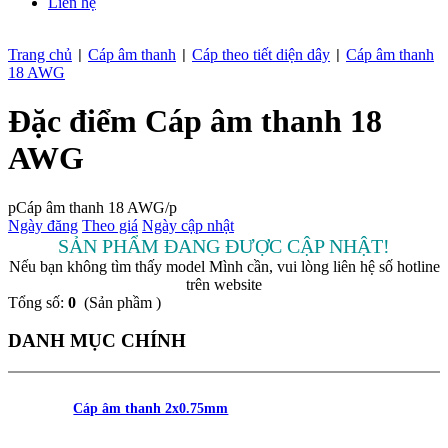
Liên hệ
Trang chủ
Cáp âm thanh
Cáp theo tiết diện dây
Cáp âm thanh
|
|
|
18 AWG
Đặc điểm Cáp âm thanh 18
AWG
pCáp âm thanh 18 AWG/p
Ngày đăng
Theo giá
Ngày cập nhật
SẢN PHẨM ĐANG ĐƯỢC CẬP NHẬT!
Nếu bạn không tìm thấy model Mình cần, vui lòng liên hệ số hotline
trên website
Tổng số:
0
(Sản phầm )
DANH MỤC CHÍNH
Cáp âm thanh 2x0.75mm