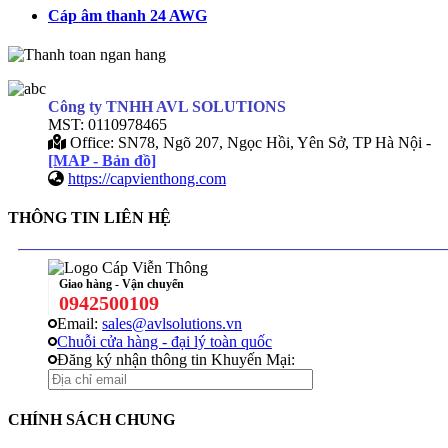
Cáp âm thanh 24 AWG
Công ty TNHH AVL SOLUTIONS
MST: 0110978465
Office: SN78, Ngõ 207, Ngọc Hồi, Yên Sở, TP Hà Nội -
[MAP - Bản đồ]
https://capvienthong.com
THÔNG TIN LIÊN HỆ
Giao hàng - Vận chuyển
0942500109
Email:
sales@avlsolutions.vn
Chuỗi cửa hàng - đại lý toàn quốc
Đăng ký nhận thông tin Khuyến Mại:
CHÍNH SÁCH CHUNG