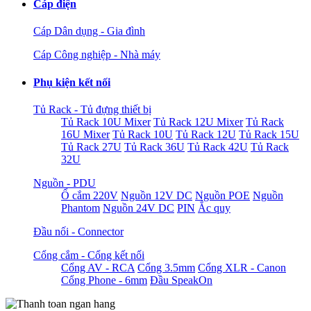
Cáp điện
Cáp Dân dụng - Gia đình
Cáp Công nghiệp - Nhà máy
Phụ kiện kết nối
Tủ Rack - Tủ đựng thiết bị
Tủ Rack 10U Mixer
Tủ Rack 12U Mixer
Tủ Rack
16U Mixer
Tủ Rack 10U
Tủ Rack 12U
Tủ Rack 15U
Tủ Rack 27U
Tủ Rack 36U
Tủ Rack 42U
Tủ Rack
32U
Nguồn - PDU
Ổ cắm 220V
Nguồn 12V DC
Nguồn POE
Nguồn
Phantom
Nguồn 24V DC
PIN
Ắc quy
Đầu nối - Connector
Cổng cắm - Cổng kết nối
Cổng AV - RCA
Cổng 3.5mm
Cổng XLR - Canon
Cổng Phone - 6mm
Đầu SpeakOn