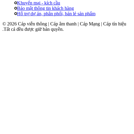
Khuyến mại - kích cầu
Bảo mật thông tin khách hàng
Hỗ trợ dự án, phân phối, bán lẻ sản phẩm
© 2026 Cáp viễn thông | Cáp âm thanh | Cáp Mạng | Cáp tín hiệu
.Tất cả đều được giữ bản quyền.