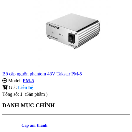
Bộ cấp nguồn phantom 48V Takstar PM-5
Model:
PM-5
Giá:
Liên hệ
Tổng số:
1
(Sản phầm )
DANH MỤC CHÍNH
Cáp âm thanh