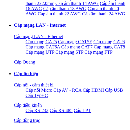
thanh 2x2.0mm
Cáp âm thanh 14 AWG
Cáp âm thanh
16 AWG
Cáp âm thanh 18 AWG
Cáp âm thanh 20
AWG
Cáp âm thanh 22 AWG
Cáp âm thanh 24 AWG
Cáp mạng LAN - Internet
Cáp mạng LAN - Ethernet
Cáp mạng CAT5
Cáp mạng CAT5E
Cáp mạng CAT6
Cáp mạng CAT6A
Cáp mạng CAT7
Cáp mạng CAT8
Cáp mạng UTP
Cáp mạng STP
Cáp mạng FTP
Cáp Quang
Cáp tín hiệu
Cáp nối - cắm thiết bị
Cáp nối Micro
Cáp AV - RCA
Cáp HDMI
Cáp USB
Cáp Type C
Cáp điều khiển
Cáp RS-232
Cáp RS-485
Cáp LPT
Cáp đồng trục