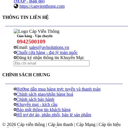
[MAP - Bản đồ]
https://capvienthong.com
THÔNG TIN LIÊN HỆ
Giao hàng - Vận chuyển
0942500109
Email:
sales@avlsolutions.vn
Chuỗi cửa hàng - đại lý toàn quốc
Đăng ký nhận thông tin Khuyến Mại:
CHÍNH SÁCH CHUNG
Hướng dẫn mua hàng trực tuyến và thanh toán
Chính sách giao/nhận hàng hoá
Chính sách bảo hành
Khuyến mại - kích cầu
Bảo mật thông tin khách hàng
Hỗ trợ dự án, phân phối, bán lẻ sản phẩm
© 2026 Cáp viễn thông | Cáp âm thanh | Cáp Mạng | Cáp tín hiệu