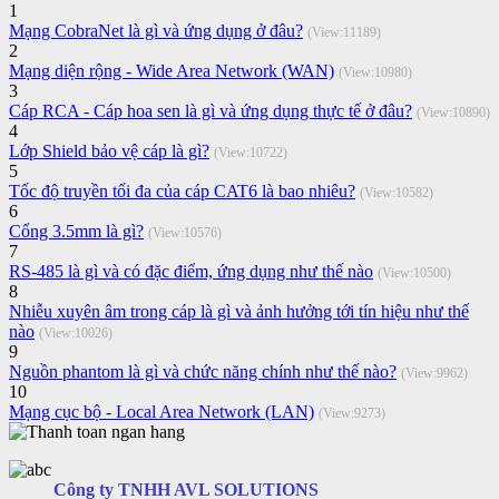
1
Mạng CobraNet là gì và ứng dụng ở đâu?
(View:11189)
2
Mạng diện rộng - Wide Area Network (WAN)
(View:10980)
3
Cáp RCA - Cáp hoa sen là gì và ứng dụng thực tế ở đâu?
(View:10890)
4
Lớp Shield bảo vệ cáp là gì?
(View:10722)
5
Tốc độ truyền tối đa của cáp CAT6 là bao nhiêu?
(View:10582)
6
Cổng 3.5mm là gì?
(View:10576)
7
RS-485 là gì và có đặc điểm, ứng dụng như thế nào
(View:10500)
8
Nhiễu xuyên âm trong cáp là gì và ảnh hưởng tới tín hiệu như thế
nào
(View:10026)
9
Nguồn phantom là gì và chức năng chính như thế nào?
(View:9962)
10
Mạng cục bộ - Local Area Network (LAN)
(View:9273)
Công ty TNHH AVL SOLUTIONS