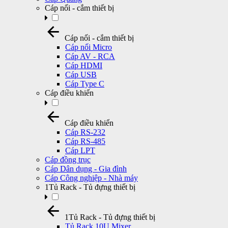
Cáp nối - cắm thiết bị
Cáp nối - cắm thiết bị
Cáp nối Micro
Cáp AV - RCA
Cáp HDMI
Cáp USB
Cáp Type C
Cáp điều khiển
Cáp điều khiển
Cáp RS-232
Cáp RS-485
Cáp LPT
Cáp đồng trục
Cáp Dân dụng - Gia đình
Cáp Công nghiệp - Nhà máy
1Tủ Rack - Tủ đựng thiết bị
1Tủ Rack - Tủ đựng thiết bị
Tủ Rack 10U Mixer