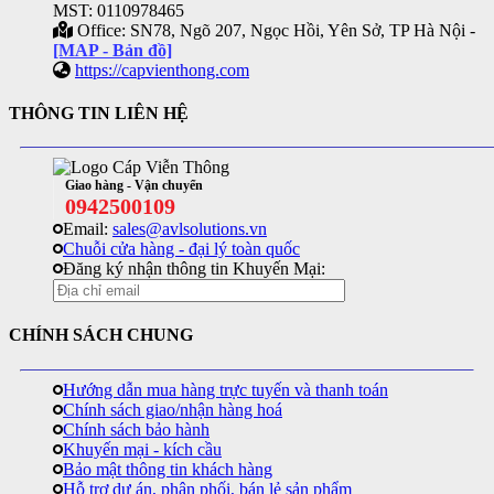
MST: 0110978465
Office: SN78, Ngõ 207, Ngọc Hồi, Yên Sở, TP Hà Nội -
[MAP - Bản đồ]
https://capvienthong.com
THÔNG TIN LIÊN HỆ
Giao hàng - Vận chuyển
0942500109
Email:
sales@avlsolutions.vn
Chuỗi cửa hàng - đại lý toàn quốc
Đăng ký nhận thông tin Khuyến Mại:
CHÍNH SÁCH CHUNG
Hướng dẫn mua hàng trực tuyến và thanh toán
Chính sách giao/nhận hàng hoá
Chính sách bảo hành
Khuyến mại - kích cầu
Bảo mật thông tin khách hàng
Hỗ trợ dự án, phân phối, bán lẻ sản phẩm