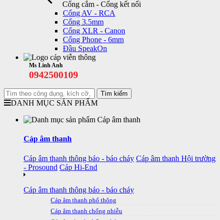
Cổng cắm - Cổng kết nối
Cổng AV - RCA
Cổng 3.5mm
Cổng XLR - Canon
Cổng Phone - 6mm
Đầu SpeakOn
Ms Linh Anh
0942500109
DANH MỤC SẢN PHẨM
Cáp âm thanh
Cáp âm thanh thông báo - báo cháy
Cáp âm thanh Hội trường
- Prosound
Cáp Hi-End
Cáp âm thanh thông báo - báo cháy
Cáp âm thanh phổ thông
Cáp âm thanh chống nhiễu