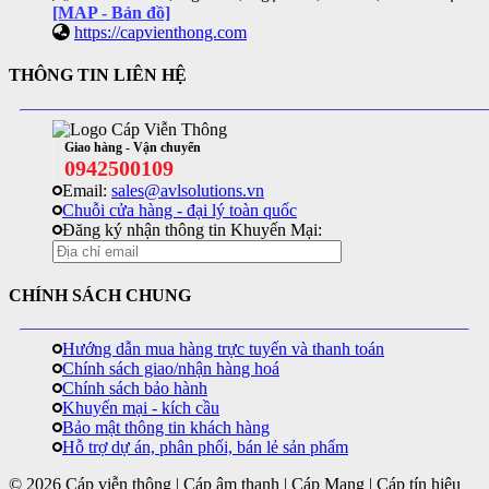
[MAP - Bản đồ]
https://capvienthong.com
THÔNG TIN LIÊN HỆ
Giao hàng - Vận chuyển
0942500109
Email:
sales@avlsolutions.vn
Chuỗi cửa hàng - đại lý toàn quốc
Đăng ký nhận thông tin Khuyến Mại:
CHÍNH SÁCH CHUNG
Hướng dẫn mua hàng trực tuyến và thanh toán
Chính sách giao/nhận hàng hoá
Chính sách bảo hành
Khuyến mại - kích cầu
Bảo mật thông tin khách hàng
Hỗ trợ dự án, phân phối, bán lẻ sản phẩm
© 2026 Cáp viễn thông | Cáp âm thanh | Cáp Mạng | Cáp tín hiệu