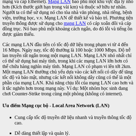
mạng và cáp Ethernet).
Mạng LAN
bao phủ một khu vực địa lý nhỏ
hơn (Kích thước giới hạn trong vài km) và thuộc sở hữu tư nhân.
Người ta có thể sử dụng nó cho tòa nhà văn phòng, nhà riêng, bệnh
viện, trường học, v.v. Mạng LAN dễ thiết kế và bảo trì. Phương tiện
truyền thông được sử dụng cho
mạng LAN
có cáp xoắn đôi và cáp
đồng trục. Nó bao phủ một khoảng cách ngắn, do đó lỗi và tiếng ồn
được giảm thiểu.
Các mạng LAN đầu tiên có tốc độ dữ liệu trong phạm vi từ 4 đến
16 Mbps. Ngày nay, tốc độ thường là 100 hoặc 1000 Mbps. Độ trễ
lan truyền rất ngắn trong một mạng LAN. Mạng LAN nhỏ nhất chỉ
có thể sử dụng hai máy tính, trong khi các mạng LAN lớn hơn có
thể chứa hàng nghìn máy tính. Mạng LAN có phạm vi lên tới 2km.
Một mạng LAN thường chủ yếu dựa vào các kết nối có dây để tăng
tốc độ và bảo mật, nhưng các kết nối không dây cũng có thể là một
phần của mạng LAN. Khả năng chịu lỗi của mạng LAN cao hơn và
ít tắc nghẽn hơn trong mạng này. Ví dụ: Một nhóm học sinh đang
chơi Counter-Strike trong cùng một phòng (không có internet).
Ưu điểm
Mạng cục bộ - Local Area Network (LAN)
Cung cấp tốc độ truyền dữ liệu nhanh và truyền thông tốc độ
cao.
Dễ dàng thiết lập và quản lý.