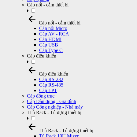
Cáp nối - cắm thiết bị
Cáp nối - cắm thiết bị
Cáp nối Micro
Cáp AV - RCA
Cáp HDMI
Cáp USB
Cáp Type C
Cáp điều khiển
Cáp điều khiển
Cáp RS-232
Cáp RS-485
Cáp LPT
Cáp đồng trục
Cáp Dân dụng - Gia đình
Cáp Công nghiệp - Nhà máy
1Tủ Rack - Tủ đựng thiết bị
1Tủ Rack - Tủ đựng thiết bị
Tủ Rack 10U Mixer