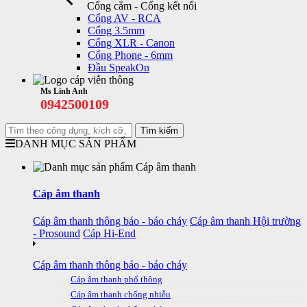
Cổng cắm - Cổng kết nối
Cổng AV - RCA
Cổng 3.5mm
Cổng XLR - Canon
Cổng Phone - 6mm
Đầu SpeakOn
Ms Linh Anh
0942500109
DANH MỤC SẢN PHẨM
Cáp âm thanh
Cáp âm thanh thông báo - báo cháy
Cáp âm thanh Hội trường
- Prosound
Cáp Hi-End
Cáp âm thanh thông báo - báo cháy
Cáp âm thanh phổ thông
Cáp âm thanh chống nhiễu