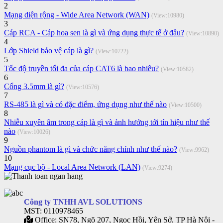
2
Mạng diện rộng - Wide Area Network (WAN)
(View:10980)
3
Cáp RCA - Cáp hoa sen là gì và ứng dụng thực tế ở đâu?
(View:10890)
4
Lớp Shield bảo vệ cáp là gì?
(View:10722)
5
Tốc độ truyền tối đa của cáp CAT6 là bao nhiêu?
(View:10582)
6
Cổng 3.5mm là gì?
(View:10576)
7
RS-485 là gì và có đặc điểm, ứng dụng như thế nào
(View:10500)
8
Nhiễu xuyên âm trong cáp là gì và ảnh hưởng tới tín hiệu như thế
nào
(View:10026)
9
Nguồn phantom là gì và chức năng chính như thế nào?
(View:9962)
10
Mạng cục bộ - Local Area Network (LAN)
(View:9274)
Công ty TNHH AVL SOLUTIONS
MST: 0110978465
Office: SN78, Ngõ 207, Ngọc Hồi, Yên Sở, TP Hà Nội -