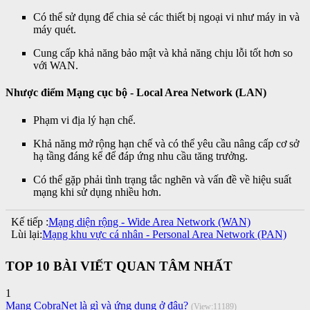
Có thể sử dụng để chia sẻ các thiết bị ngoại vi như máy in và
máy quét.
Cung cấp khả năng bảo mật và khả năng chịu lỗi tốt hơn so
với WAN.
Nhược điểm
Mạng cục bộ - Local Area Network (LAN)
Phạm vi địa lý hạn chế.
Khả năng mở rộng hạn chế và có thể yêu cầu nâng cấp cơ sở
hạ tầng đáng kể để đáp ứng nhu cầu tăng trưởng.
Có thể gặp phải tình trạng tắc nghẽn và vấn đề về hiệu suất
mạng khi sử dụng nhiều hơn.
Kế tiếp :
Mạng diện rộng - Wide Area Network (WAN)
Lùi lại:
Mạng khu vực cá nhân - Personal Area Network (PAN)
TOP 10 BÀI VIẾT QUAN TÂM NHẤT
1
Mạng CobraNet là gì và ứng dụng ở đâu?
(View:11189)