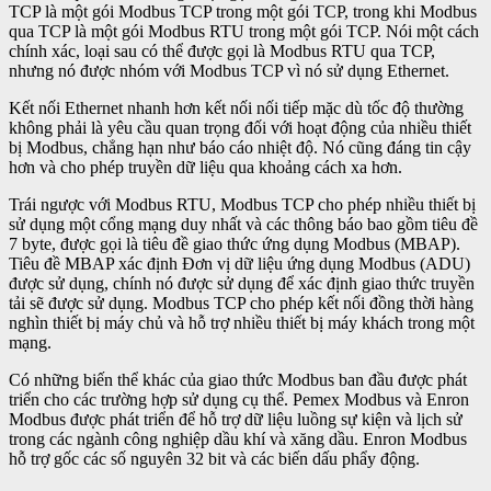
TCP là một gói Modbus TCP trong một gói TCP, trong khi Modbus
qua TCP là một gói Modbus RTU trong một gói TCP. Nói một cách
chính xác, loại sau có thể được gọi là Modbus RTU qua TCP,
nhưng nó được nhóm với Modbus TCP vì nó sử dụng Ethernet.
Kết nối Ethernet nhanh hơn kết nối nối tiếp mặc dù tốc độ thường
không phải là yêu cầu quan trọng đối với hoạt động của nhiều thiết
bị Modbus, chẳng hạn như báo cáo nhiệt độ. Nó cũng đáng tin cậy
hơn và cho phép truyền dữ liệu qua khoảng cách xa hơn.
Trái ngược với Modbus RTU, Modbus TCP cho phép nhiều thiết bị
sử dụng một cổng mạng duy nhất và các thông báo bao gồm tiêu đề
7 byte, được gọi là tiêu đề giao thức ứng dụng Modbus (MBAP).
Tiêu đề MBAP xác định Đơn vị dữ liệu ứng dụng Modbus (ADU)
được sử dụng, chính nó được sử dụng để xác định giao thức truyền
tải sẽ được sử dụng. Modbus TCP cho phép kết nối đồng thời hàng
nghìn thiết bị máy chủ và hỗ trợ nhiều thiết bị máy khách trong một
mạng.
Có những biến thể khác của giao thức Modbus ban đầu được phát
triển cho các trường hợp sử dụng cụ thể. Pemex Modbus và Enron
Modbus được phát triển để hỗ trợ dữ liệu luồng sự kiện và lịch sử
trong các ngành công nghiệp dầu khí và xăng dầu. Enron Modbus
hỗ trợ gốc các số nguyên 32 bit và các biến dấu phẩy động.