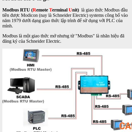
Modbus RTU (
R
emote
T
erminal
U
nit)
là g
iao thức Modbus đầu
tiên
được Modicon (nay là Schneider Electric) systems công bố vào
năm 1979 dưới dạng giao thức lập trình để sử dụng với PLC của
mình.
Modbus là một giao thức mở nhưng từ "Modbus" là nhãn hiệu đã
đăng ký của Schneider Electric.