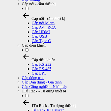
Cáp nối - cắm thiết bị
Cáp nối - cắm thiết bị
Cáp nối Micro
Cáp AV - RCA
Cáp HDMI
Cáp USB
Cáp Type C
Cáp điều khiển
Cáp điều khiển
Cáp RS-232
Cáp RS-485
Cáp LPT
Cáp đồng trục
Cáp Dân dụng - Gia đình
Cáp Công nghiệp - Nhà máy
1Tủ Rack - Tủ đựng thiết bị
1Tủ Rack - Tủ đựng thiết bị
Tủ Rack 10U Mixer