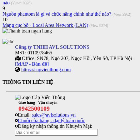
nào
(View:10026)
9
Nguồn phantom là gì và chức năng chính như thế nào?
(View:9962)
10
Mạng cục bộ - Local Area Network (LAN)
(View:9274)
Công ty TNHH AVL SOLUTIONS
MST: 0110978465
Office: SN78, Ngõ 207, Ngọc Hồi, Yên Sở, TP Hà Nội -
[MAP - Bản đồ]
https://capvienthong.com
THÔNG TIN LIÊN HỆ
Giao hàng - Vận chuyển
0942500109
Email:
sales@avlsolutions.vn
Chuỗi cửa hàng - đại lý toàn quốc
Đăng ký nhận thông tin Khuyến Mại: