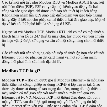
Các kết nối nối tiếp như Modbus RTU và Modbus ASCII là các kết
nối điểm-điểm (P2P). P2P cung cấp một kênh giao tiếp giữa hai
cổng và các giao dịch chỉ được khởi tạo bởi thiết bị khách hàng.
Không nên nhầm lẫn giữa giao tiếp điểm-điểm với giao tiếp ngang
hàng, đây là kết nối cho phép cả hai thiết bị bắt đầu giao tiếp. Một ví
dụ về kết nối P2P phổ biến là sử dụng ổ USB.
Ngược lại với Modbus TCP, Modbus RTU chỉ có thể có một thiết bị
khách hàng và tối đa 247 thiết bị máy chủ, tùy thuộc vào tiêu chuẩn
tín hiệu vật lý được sử dụng và cần có một cổng riêng cho mỗi thiết
bị.
Các kết nối nối tiếp sử dụng cáp nối tiếp dễ thiết lập hơn các kết nối
Ethernet, trong đó phải cài đặt card mạng và một số phần mềm,
đồng thời phải định cấu hình địa chỉ IP.
Modbus TCP là gì?
Modbus TCP
– đôi khi được gọi là Modbus Ethernet – là một giao
thức Ethernet công nghiệp sử dụng TCP/IP ở lớp truyền tải. Giao
thức này được sử dụng để tạo mạng đa điểm, trong đó một thiết bị
máy khách có thể giao tiếp với nhiều thiết bị máy chủ qua lớp
Ethernet vật lý. Với Modbus TCP, một thông điệp được gói trong
một gói TCP, sau đó được gói trong một gói IP, sử dụng tín hiệu
điện Ethernet để truyền gói. Chức năng chính của TCP là đảm bảo