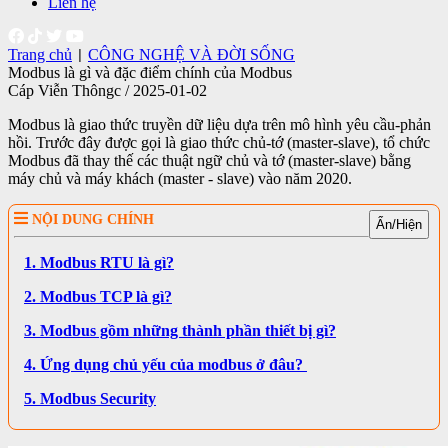
Liên hệ
Trang chủ
CÔNG NGHỆ VÀ ĐỜI SỐNG
|
Modbus là gì và đặc điểm chính của Modbus
Cáp Viễn Thôngc / 2025-01-02
Modbus là giao thức truyền dữ liệu dựa trên mô hình yêu cầu-phản
hồi. Trước đây được gọi là giao thức chủ-tớ (master-slave), tổ chức
Modbus đã thay thế các thuật ngữ chủ và tớ (master-slave) bằng
máy chủ và máy khách (master - slave) vào năm 2020.
NỘI DUNG CHÍNH
Ẩn/Hiện
1. Modbus RTU là gì?
2. Modbus TCP là gì?
3. Modbus gồm những thành phần thiết bị gì?
4. Ứng dụng chủ yếu của modbus ở đâu?
5. Modbus Security