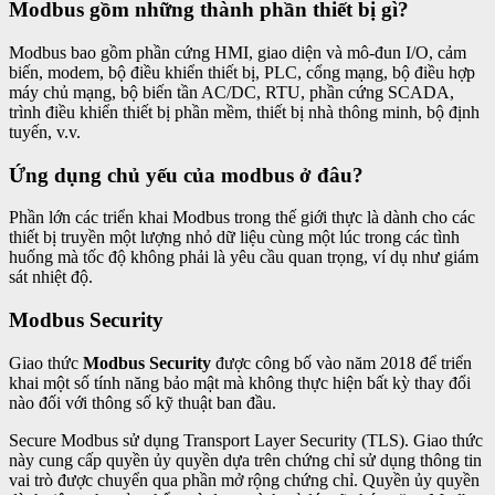
Modbus gồm những thành phần thiết bị gì?
Modbus bao gồm phần cứng HMI, giao diện và mô-đun I/O, cảm
biến, modem, bộ điều khiển thiết bị, PLC, cổng mạng, bộ điều hợp
máy chủ mạng, bộ biến tần AC/DC, RTU, phần cứng SCADA,
trình điều khiển thiết bị phần mềm, thiết bị nhà thông minh, bộ định
tuyến, v.v.
Ứng dụng chủ yếu của modbus ở đâu?
Phần lớn các triển khai Modbus trong thế giới thực là dành cho các
thiết bị truyền một lượng nhỏ dữ liệu cùng một lúc trong các tình
huống mà tốc độ không phải là yêu cầu quan trọng, ví dụ như giám
sát nhiệt độ.
Modbus Security
Giao thức
Modbus Security
được công bố vào năm 2018 để triển
khai một số tính năng bảo mật mà không thực hiện bất kỳ thay đổi
nào đối với thông số kỹ thuật ban đầu.
Secure Modbus sử dụng Transport Layer Security (TLS). Giao thức
này cung cấp quyền ủy quyền dựa trên chứng chỉ sử dụng thông tin
vai trò được chuyển qua phần mở rộng chứng chỉ. Quyền ủy quyền