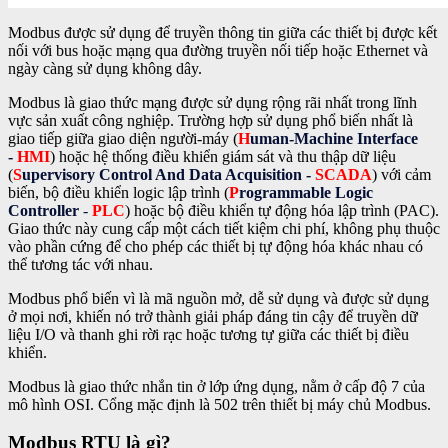
Modbus được sử dụng để truyền thông tin giữa các thiết bị được kết
nối với bus hoặc mạng qua đường truyền nối tiếp hoặc Ethernet và
ngày càng sử dụng không dây.
Modbus là giao thức mạng được sử dụng rộng rãi nhất trong lĩnh
vực sản xuất công nghiệp. Trường hợp sử dụng phổ biến nhất là
giao tiếp giữa giao diện người-máy (
H
uman-
M
achine
I
nterface
-
HMI
) hoặc hệ thống điều khiển giám sát và thu thập dữ liệu
(
S
upervisory
C
ontrol
A
nd
D
ata
A
cquisition -
SCADA
) với cảm
biến, bộ điều khiển logic lập trình (
P
rogrammable
L
ogic
C
ontroller
-
PLC
) hoặc bộ điều khiển tự động hóa lập trình (PAC).
Giao thức này cung cấp một cách tiết kiệm chi phí, không phụ thuộc
vào phần cứng để cho phép các thiết bị tự động hóa khác nhau có
thể tương tác với nhau.
Modbus phổ biến vì là mã nguồn mở, dễ sử dụng và được sử dụng
ở mọi nơi, khiến nó trở thành giải pháp đáng tin cậy để truyền dữ
liệu I/O và thanh ghi rời rạc hoặc tương tự giữa các thiết bị điều
khiển.
Modbus là giao thức nhắn tin ở lớp ứng dụng, nằm ở cấp độ 7 của
mô hình OSI. Cổng mặc định là 502 trên thiết bị máy chủ Modbus.
Modbus RTU là gì?