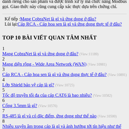
dành riêng cho sản phẩm và được trình xử lý mã chức năng Modbus
gọi. Giao thức này cũng cung cấp xác thực dựa trên chứng chỉ.
Kế tiếp :
Mạng CobraNet là gì và ứng dụng ở đâu?
Lùi lại:
Cáp RCA - Cáp hoa sen là gì và ứng dụng thực tế ở đâu?
TOP 10 BÀI VIẾT QUAN TÂM NHẤT
1
Mạng CobraNet là gì và ứng dụng ở đâu?
(View:11189)
2
Mạng diện rộng - Wide Area Network (WAN)
(View:10981)
3
Cáp RCA - Cáp hoa sen là gì và ứng dụng thực tế ở đâu?
(View:10891)
4
Lớp Shield bảo vệ cáp là gì?
(View:10725)
5
Tốc độ truyền tối đa của cáp CAT6 là bao nhiêu?
(View:10582)
6
Cổng 3.5mm là gì?
(View:10576)
7
RS-485 là gì và có đặc điểm, ứng dụng như thế nào
(View:10500)
8
Nhiễu xuyên âm trong cáp là gì và ảnh hưởng tới tín hiệu như thế