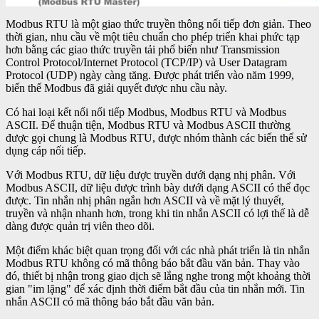
Modbus RTU là một giao thức truyền thông nối tiếp đơn giản. Theo
thời gian, nhu cầu về một tiêu chuẩn cho phép triển khai phức tạp
hơn bằng các giao thức truyền tải phổ biến như Transmission
Control Protocol/Internet Protocol (TCP/IP) và User Datagram
Protocol (UDP) ngày càng tăng. Được phát triển vào năm 1999,
biến thể Modbus đã giải quyết được nhu cầu này.
Có hai loại kết nối nối tiếp Modbus, Modbus RTU và Modbus
ASCII. Để thuận tiện, Modbus RTU và Modbus ASCII thường
được gọi chung là Modbus RTU, được nhóm thành các biến thể sử
dụng cáp nối tiếp.
Với Modbus RTU, dữ liệu được truyền dưới dạng nhị phân. Với
Modbus ASCII, dữ liệu được trình bày dưới dạng ASCII có thể đọc
được. Tin nhắn nhị phân ngắn hơn ASCII và về mặt lý thuyết,
truyền và nhận nhanh hơn, trong khi tin nhắn ASCII có lợi thế là dễ
dàng được quản trị viên theo dõi.
Một điểm khác biệt quan trọng đối với các nhà phát triển là tin nhắn
Modbus RTU không có mã thông báo bắt đầu văn bản. Thay vào
đó, thiết bị nhận trong giao dịch sẽ lắng nghe trong một khoảng thời
gian "im lặng" để xác định thời điểm bắt đầu của tin nhắn mới. Tin
nhắn ASCII có mã thông báo bắt đầu văn bản.