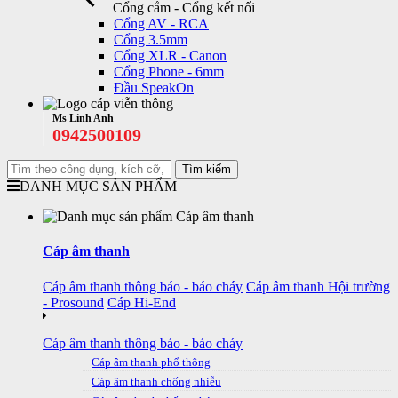
Cổng cắm - Cổng kết nối
Cổng AV - RCA
Cổng 3.5mm
Cổng XLR - Canon
Cổng Phone - 6mm
Đầu SpeakOn
Ms Linh Anh
0942500109
DANH MỤC SẢN PHẨM
Cáp âm thanh
Cáp âm thanh thông báo - báo cháy
Cáp âm thanh Hội trường
- Prosound
Cáp Hi-End
Cáp âm thanh thông báo - báo cháy
Cáp âm thanh phổ thông
Cáp âm thanh chống nhiễu